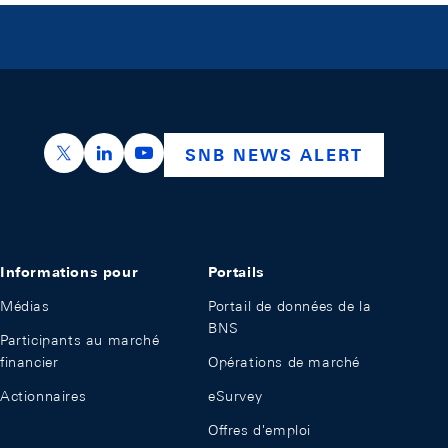
https://x.com/snb_bns
https://ch.linkedin.com/company/swiss-nation
https://www.youtube.com/@swissnation
SNB NEWS ALERT
Informations pour
Portails
Médias
Portail de données de la
BNS
Participants au marché
financier
Opérations de marché
Actionnaires
eSurvey
Offres d'emploi