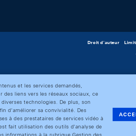
Droit d'auteur
Limit
ontenus et les services demandés,
r des liens vers les réseaux sociaux, ce
et diverses technologies. De plus, son
in d'améliorer sa convivialité. Des
ACCE
s à des prestataires de services vidéo à
est fait utilisation des outils d'analyse de
es informations à la rubrique Gestion des