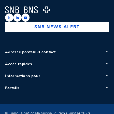
Logo
https://x.com/snb_bns
https://ch.linkedin.com/company/swiss-national-ba
https://www.youtube.com/@swissnationalbank
SNB NEWS ALERT
Adresse postale & contact
Accès rapides
Informations pour
Portails
© Banque nationale suisse, Zurich (Suisse) 2026