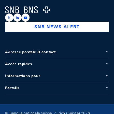
Logo
https://x.com/snb_bns
https://ch.linkedin.com/company/swiss-national-ba
https://www.youtube.com/@swissnationalbank
SNB NEWS ALERT
Adresse postale & contact
Accès rapides
Informations pour
Portails
© Banque nationale suisse, Zurich (Suisse) 2026