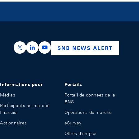
https://x.com/snb_bns
https://ch.linkedin.com/company/swiss-nation
https://www.youtube.com/@swissnation
SNB NEWS ALERT
Informations pour
Portails
Médias
Portail de données de la
BNS
Participants au marché
financier
Opérations de marché
Actionnaires
eSurvey
Offres d'emploi