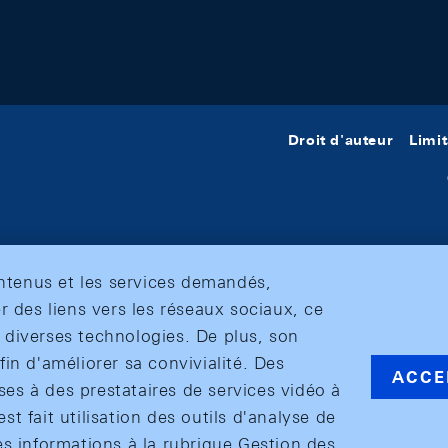
Droit d'auteur
Limit
ontenus et les services demandés,
r des liens vers les réseaux sociaux, ce
et diverses technologies. De plus, son
in d'améliorer sa convivialité. Des
ACCE
s à des prestataires de services vidéo à
est fait utilisation des outils d'analyse de
es informations à la rubrique Gestion des