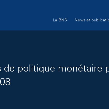
Main Navigation
La BNS
News et publicati
de politique monétaire 
008