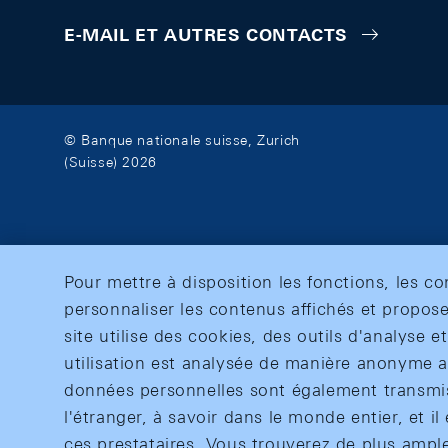
E-MAIL ET AUTRES CONTACTS
© Banque nationale suisse, Zurich
(Suisse) 2026
Pour mettre à disposition les fonctions, les c
personnaliser les contenus affichés et propose
site utilise des cookies, des outils d'analyse 
utilisation est analysée de manière anonyme af
données personnelles sont également transmise
l'étranger, à savoir dans le monde entier, et il 
ces prestataires. Vous trouverez de plus ampl