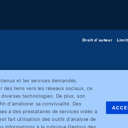
Droit d'auteur
Limit
ontenus et les services demandés,
r des liens vers les réseaux sociaux, ce
et diverses technologies. De plus, son
in d'améliorer sa convivialité. Des
ACCE
s à des prestataires de services vidéo à
est fait utilisation des outils d'analyse de
es informations à la rubrique Gestion des