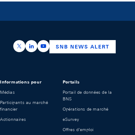
https://x.com/snb_bns
https://ch.linkedin.com/company/swiss-nation
https://www.youtube.com/@swissnation
SNB NEWS ALERT
Informations pour
Portails
Médias
Portail de données de la
BNS
Participants au marché
financier
Opérations de marché
Actionnaires
eSurvey
Offres d'emploi