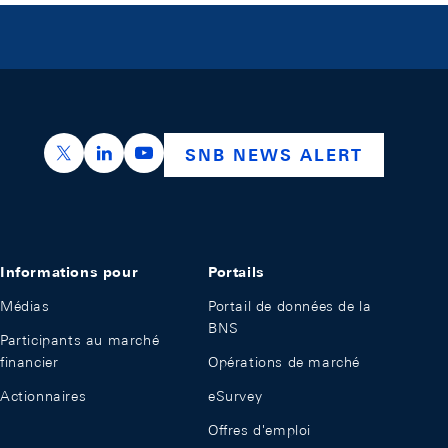
https://x.com/snb_bns
https://ch.linkedin.com/company/swiss-nation
https://www.youtube.com/@swissnation
SNB NEWS ALERT
Informations pour
Portails
Médias
Portail de données de la
BNS
Participants au marché
financier
Opérations de marché
Actionnaires
eSurvey
Offres d'emploi