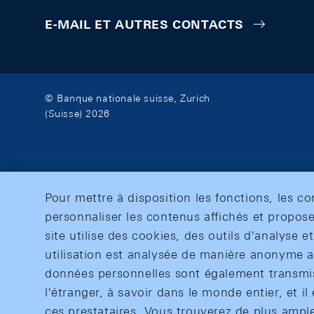
E-MAIL ET AUTRES CONTACTS
© Banque nationale suisse, Zurich
(Suisse) 2026
Pour mettre à disposition les fonctions, les c
personnaliser les contenus affichés et propose
site utilise des cookies, des outils d'analyse 
utilisation est analysée de manière anonyme af
données personnelles sont également transmise
l'étranger, à savoir dans le monde entier, et il 
ces prestataires. Vous trouverez de plus ampl