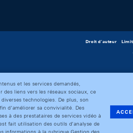
Droit d'auteur
Limit
ontenus et les services demandés,
r des liens vers les réseaux sociaux, ce
et diverses technologies. De plus, son
in d'améliorer sa convivialité. Des
ACCE
s à des prestataires de services vidéo à
est fait utilisation des outils d'analyse de
es informations à la rubrique Gestion des