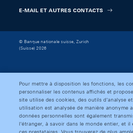
E-MAIL ET AUTRES CONTACTS
© Banque nationale suisse, Zurich
(Suisse) 2026
Pour mettre à disposition les fonctions, les c
personnaliser les contenus affichés et propose
site utilise des cookies, des outils d'analyse 
utilisation est analysée de manière anonyme af
données personnelles sont également transmise
l'étranger, à savoir dans le monde entier, et il 
ces prestataires. Vous trouverez de plus ampl