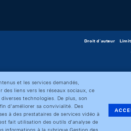
Droit d'auteur
Limit
ontenus et les services demandés,
r des liens vers les réseaux sociaux, ce
et diverses technologies. De plus, son
in d'améliorer sa convivialité. Des
ACCE
s à des prestataires de services vidéo à
est fait utilisation des outils d'analyse de
es informations à la rubrique Gestion des