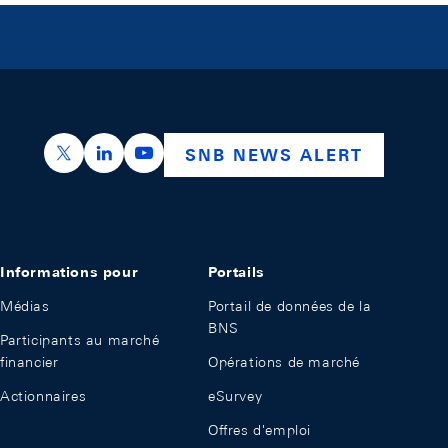
https://x.com/snb_bns
https://ch.linkedin.com/company/swiss-nation
https://www.youtube.com/@swissnation
SNB NEWS ALERT
Informations pour
Portails
Médias
Portail de données de la
BNS
Participants au marché
financier
Opérations de marché
Actionnaires
eSurvey
Offres d'emploi