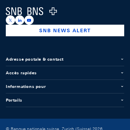
Logo
https://x.com/snb_bns
https://ch.linkedin.com/company/swiss-national-ba
https://www.youtube.com/@swissnationalbank
SNB NEWS ALERT
Adresse postale & contact
Accès rapides
Informations pour
Portails
© Banque nationale suisse, Zurich (Suisse) 2026