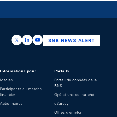
https://x.com/snb_bns
https://ch.linkedin.com/company/swiss-nation
https://www.youtube.com/@swissnation
SNB NEWS ALERT
Informations pour
Portails
Médias
Portail de données de la
BNS
Participants au marché
financier
Opérations de marché
Actionnaires
eSurvey
Offres d'emploi