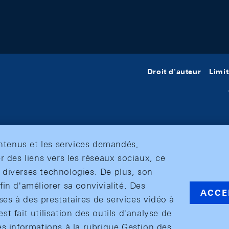
Droit d'auteur
Limit
ontenus et les services demandés,
r des liens vers les réseaux sociaux, ce
et diverses technologies. De plus, son
in d'améliorer sa convivialité. Des
ACCE
s à des prestataires de services vidéo à
est fait utilisation des outils d'analyse de
es informations à la rubrique Gestion des