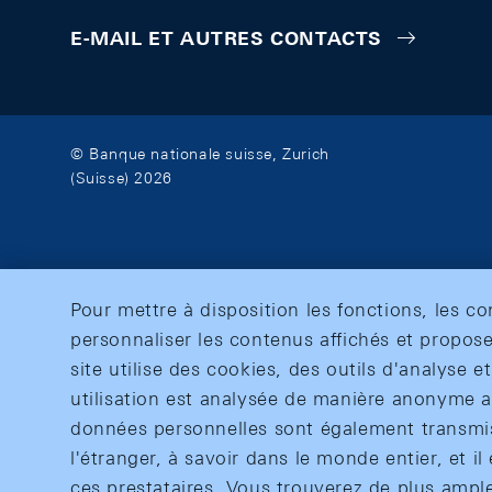
E-MAIL ET AUTRES CONTACTS
© Banque nationale suisse, Zurich
(Suisse) 2026
Pour mettre à disposition les fonctions, les c
personnaliser les contenus affichés et propose
site utilise des cookies, des outils d'analyse 
utilisation est analysée de manière anonyme af
données personnelles sont également transmise
l'étranger, à savoir dans le monde entier, et il 
ces prestataires. Vous trouverez de plus ampl