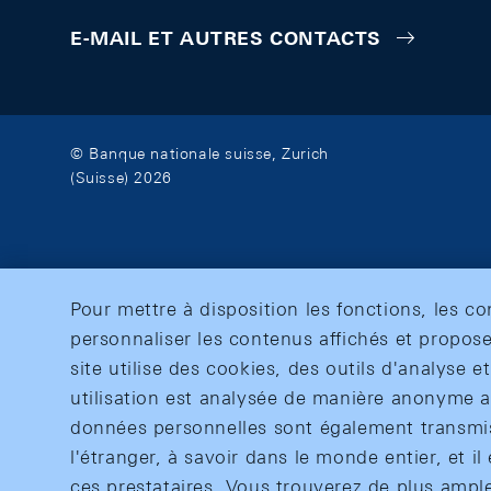
E-MAIL ET AUTRES CONTACTS
© Banque nationale suisse, Zurich
(Suisse) 2026
Pour mettre à disposition les fonctions, les c
personnaliser les contenus affichés et propose
site utilise des cookies, des outils d'analyse 
utilisation est analysée de manière anonyme af
données personnelles sont également transmise
l'étranger, à savoir dans le monde entier, et il 
ces prestataires. Vous trouverez de plus ampl