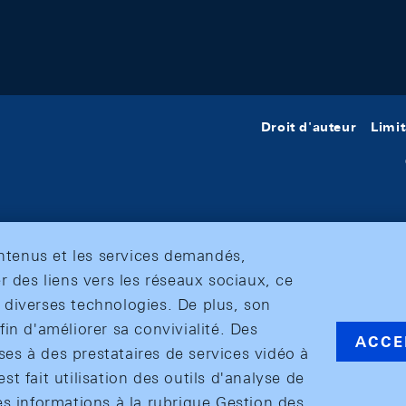
Droit d'auteur
Limit
ontenus et les services demandés,
r des liens vers les réseaux sociaux, ce
et diverses technologies. De plus, son
in d'améliorer sa convivialité. Des
ACCE
s à des prestataires de services vidéo à
est fait utilisation des outils d'analyse de
es informations à la rubrique Gestion des