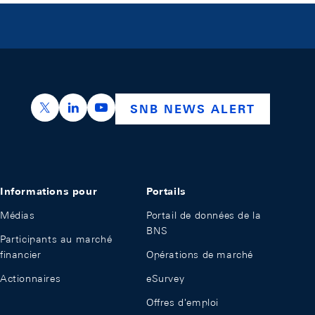
https://x.com/snb_bns
https://ch.linkedin.com/company/swiss-nation
https://www.youtube.com/@swissnation
SNB NEWS ALERT
Informations pour
Portails
Médias
Portail de données de la
BNS
Participants au marché
financier
Opérations de marché
Actionnaires
eSurvey
Offres d'emploi