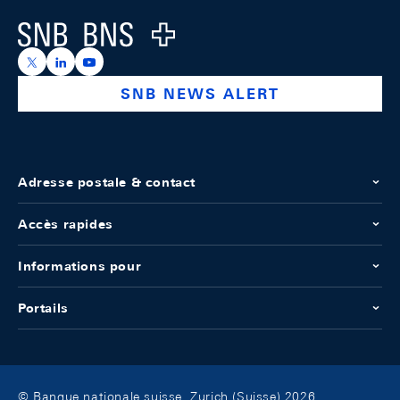
Logo
https://x.com/snb_bns
https://ch.linkedin.com/company/swiss-national-ba
https://www.youtube.com/@swissnationalbank
SNB NEWS ALERT
Adresse postale & contact
Accès rapides
Informations pour
Portails
© Banque nationale suisse, Zurich (Suisse) 2026