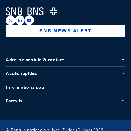
Logo
https://x.com/snb_bns
https://ch.linkedin.com/company/swiss-national-ba
https://www.youtube.com/@swissnationalbank
SNB NEWS ALERT
Adresse postale & contact
Accès rapides
Informations pour
Portails
© Banque nationale suisse, Zurich (Suisse) 2026