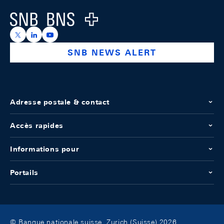
Logo
https://x.com/snb_bns
https://ch.linkedin.com/company/swiss-national-ba
https://www.youtube.com/@swissnationalbank
SNB NEWS ALERT
Adresse postale & contact
Accès rapides
Informations pour
Portails
© Banque nationale suisse, Zurich (Suisse) 2026