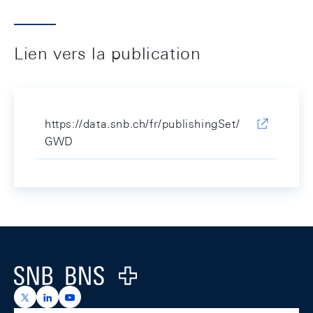
Lien vers la publication
https://data.snb.ch/fr/publishingSet/
GWD
Footer
Logo
https://x.com/snb_bns
https://ch.linkedin.com/company/swiss-national-ba
https://www.youtube.com/@swissnationalbank