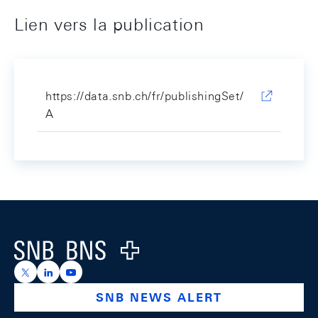
Lien vers la publication
https://data.snb.ch/fr/publishingSet/
A
Footer
Logo
https://x.com/snb_bns
https://ch.linkedin.com/company/swiss-national-ba
https://www.youtube.com/@swissnationalbank
SNB NEWS ALERT