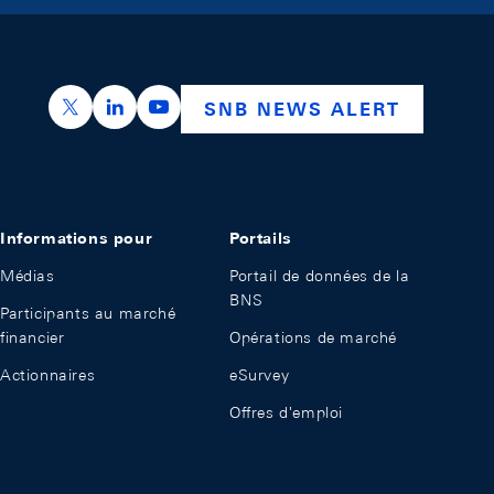
https://x.com/snb_bns
https://ch.linkedin.com/company/swiss-nation
https://www.youtube.com/@swissnation
SNB NEWS ALERT
Informations pour
Portails
Médias
Portail de données de la
BNS
Participants au marché
financier
Opérations de marché
Actionnaires
eSurvey
Offres d'emploi