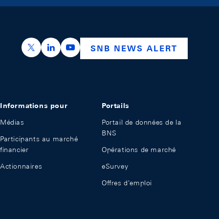
https://x.com/snb_bns
https://ch.linkedin.com/company/swiss-nation
https://www.youtube.com/@swissnation
SNB NEWS ALERT
Informations pour
Portails
Médias
Portail de données de la
BNS
Participants au marché
financier
Opérations de marché
Actionnaires
eSurvey
Offres d'emploi