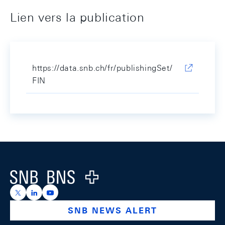
Lien vers la publication
https://data.snb.ch/fr/publishingSet/
FIN
Footer
Logo
https://x.com/snb_bns
https://ch.linkedin.com/company/swiss-national-ba
https://www.youtube.com/@swissnationalbank
SNB NEWS ALERT