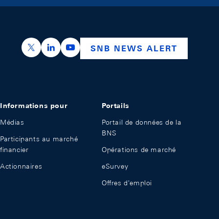
https://x.com/snb_bns
https://ch.linkedin.com/company/swiss-nation
https://www.youtube.com/@swissnation
SNB NEWS ALERT
Informations pour
Portails
Médias
Portail de données de la
BNS
Participants au marché
financier
Opérations de marché
Actionnaires
eSurvey
Offres d'emploi