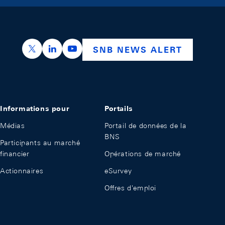
https://x.com/snb_bns
https://ch.linkedin.com/company/swiss-nation
https://www.youtube.com/@swissnation
SNB NEWS ALERT
Informations pour
Portails
Médias
Portail de données de la
BNS
Participants au marché
financier
Opérations de marché
Actionnaires
eSurvey
Offres d'emploi