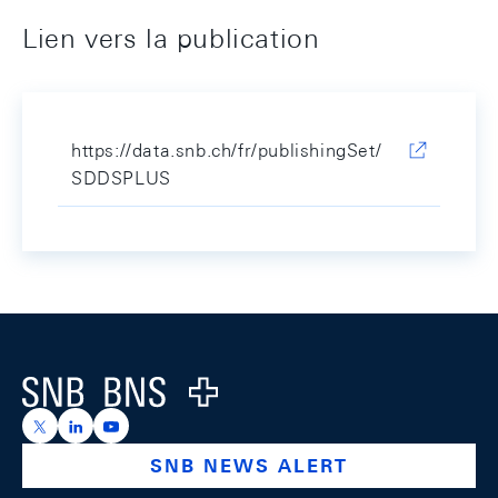
Lien vers la publication
https://data.snb.ch/fr/publishingSet/
SDDSPLUS
Footer
Logo
https://x.com/snb_bns
https://ch.linkedin.com/company/swiss-national-ba
https://www.youtube.com/@swissnationalbank
SNB NEWS ALERT