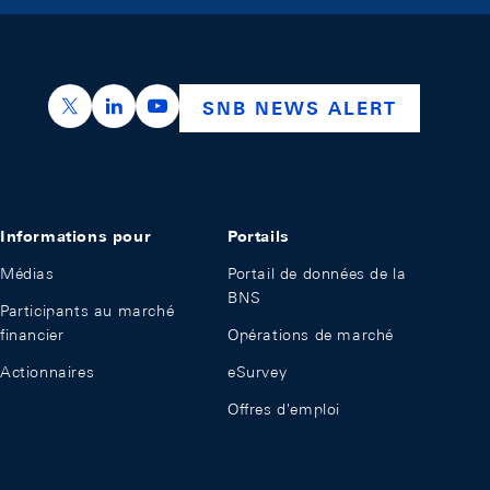
https://x.com/snb_bns
https://ch.linkedin.com/company/swiss-nation
https://www.youtube.com/@swissnation
SNB NEWS ALERT
Informations pour
Portails
Médias
Portail de données de la
BNS
Participants au marché
financier
Opérations de marché
Actionnaires
eSurvey
Offres d'emploi