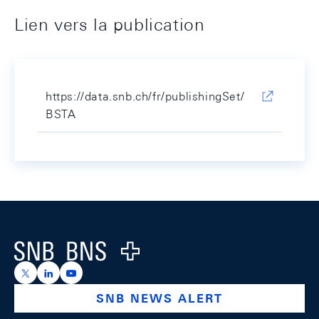
Lien vers la publication
https://data.snb.ch/fr/publishingSet/
BSTA
Footer
Logo
https://x.com/snb_bns
https://ch.linkedin.com/company/swiss-national-ba
https://www.youtube.com/@swissnationalbank
SNB NEWS ALERT