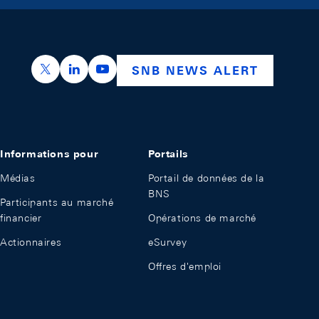
https://x.com/snb_bns
https://ch.linkedin.com/company/swiss-nation
https://www.youtube.com/@swissnation
SNB NEWS ALERT
Informations pour
Portails
Médias
Portail de données de la
BNS
Participants au marché
financier
Opérations de marché
Actionnaires
eSurvey
Offres d'emploi