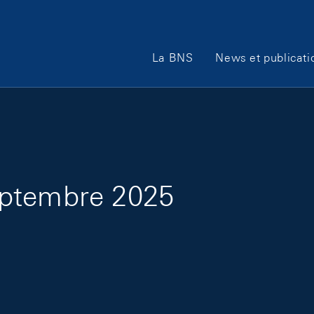
Main Navigation
La BNS
News et publicati
eptembre 2025