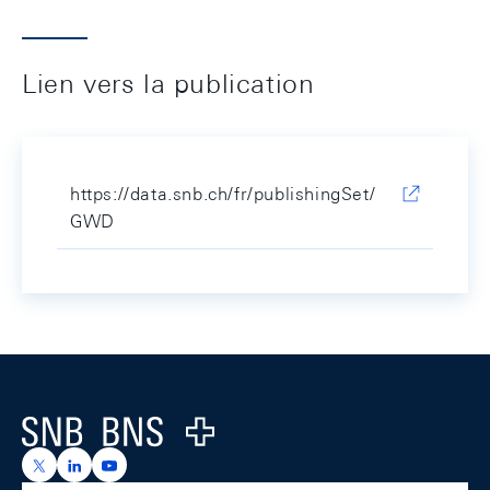
Lien vers la publication
https://data.snb.ch/fr/publishingSet/
GWD
Footer
Logo
https://x.com/snb_bns
https://ch.linkedin.com/company/swiss-national-ba
https://www.youtube.com/@swissnationalbank