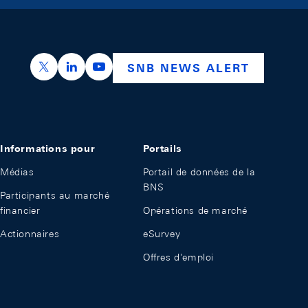
https://x.com/snb_bns
https://ch.linkedin.com/company/swiss-nation
https://www.youtube.com/@swissnation
SNB NEWS ALERT
Informations pour
Portails
Médias
Portail de données de la
BNS
Participants au marché
financier
Opérations de marché
Actionnaires
eSurvey
Offres d'emploi