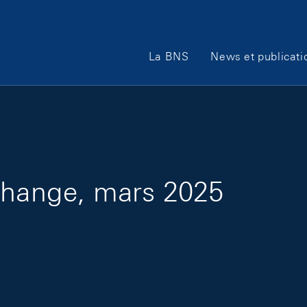
Main Navigation
La BNS
News et publicati
 change, mars 2025