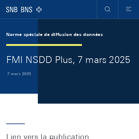
Skip Links Navigation
Header
Meta Navigation
Logo
Recherche
Menu
Norme spéciale de diffusion des données
FMI NSDD Plus, 7 mars 2025
7 mars 2025
Lien vers la publication