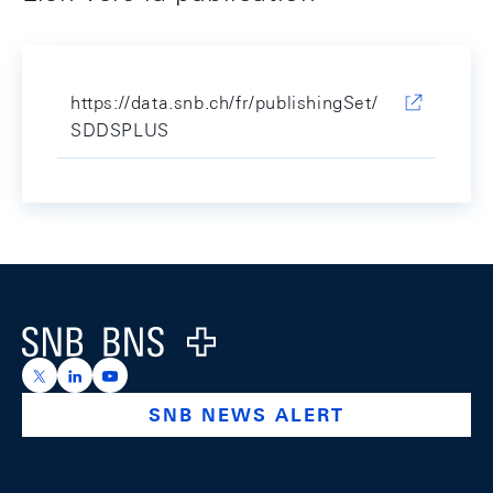
https://data.snb.ch/fr/publishingSet/
SDDSPLUS
Footer
Logo
https://x.com/snb_bns
https://ch.linkedin.com/company/swiss-national-ba
https://www.youtube.com/@swissnationalbank
SNB NEWS ALERT