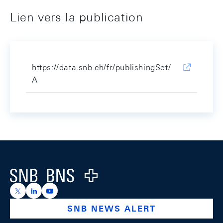
Lien vers la publication
https://data.snb.ch/fr/publishingSet/
A
Footer
Logo
https://x.com/snb_bns
https://ch.linkedin.com/company/swiss-national-ba
https://www.youtube.com/@swissnationalbank
SNB NEWS ALERT