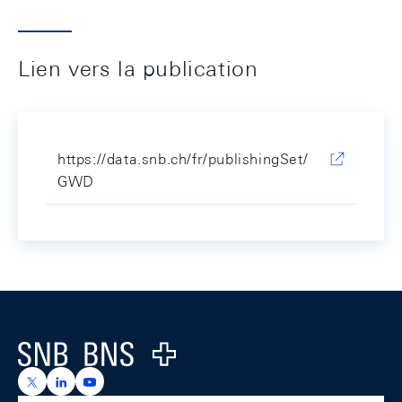
Lien vers la publication
https://data.snb.ch/fr/publishingSet/
GWD
Footer
Logo
https://x.com/snb_bns
https://ch.linkedin.com/company/swiss-national-ba
https://www.youtube.com/@swissnationalbank