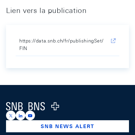
Lien vers la publication
https://data.snb.ch/fr/publishingSet/
FIN
Footer
Logo
https://x.com/snb_bns
https://ch.linkedin.com/company/swiss-national-ba
https://www.youtube.com/@swissnationalbank
SNB NEWS ALERT