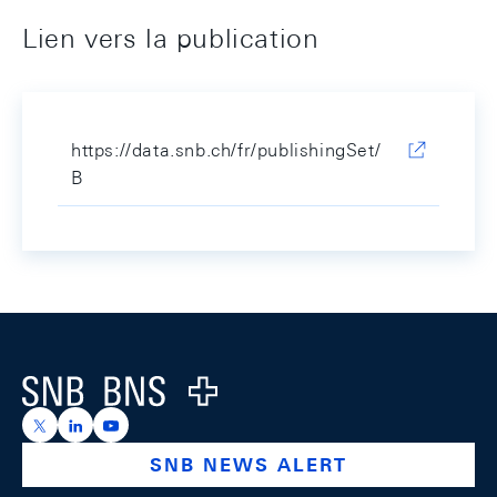
Lien vers la publication
https://data.snb.ch/fr/publishingSet/
B
Footer
Logo
https://x.com/snb_bns
https://ch.linkedin.com/company/swiss-national-ba
https://www.youtube.com/@swissnationalbank
SNB NEWS ALERT