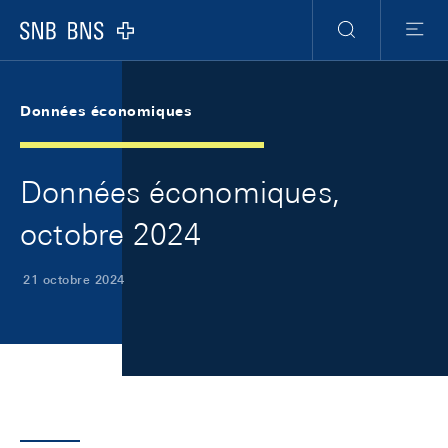
Skip Links Navigation
Header
Meta Navigation
Logo
Recherche
Menu
Données économiques
Données économiques,
octobre 2024
21 octobre 2024