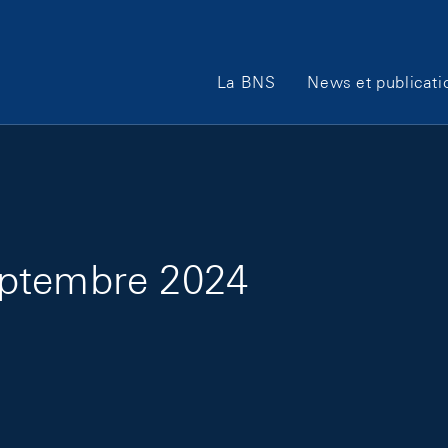
Main Navigation
La BNS
News et publicati
eptembre 2024