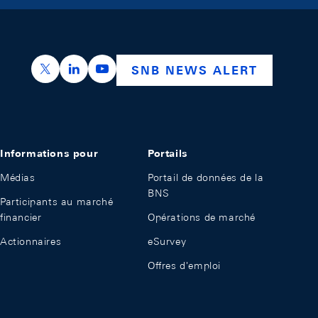
https://x.com/snb_bns
https://ch.linkedin.com/company/swiss-nation
https://www.youtube.com/@swissnation
SNB NEWS ALERT
Informations pour
Portails
Médias
Portail de données de la
BNS
Participants au marché
financier
Opérations de marché
Actionnaires
eSurvey
Offres d'emploi