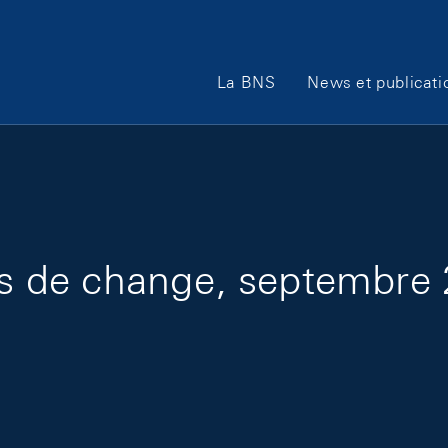
Main Navigation
La BNS
News et publicati
urs de change, septembre