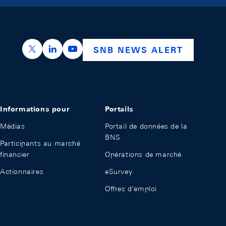
https://x.com/snb_bns
https://ch.linkedin.com/company/swiss-nation
https://www.youtube.com/@swissnation
SNB NEWS ALERT
Informations pour
Portails
Médias
Portail de données de la
BNS
Participants au marché
financier
Opérations de marché
Actionnaires
eSurvey
Offres d'emploi