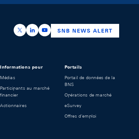
https://x.com/snb_bns
https://ch.linkedin.com/company/swiss-nation
https://www.youtube.com/@swissnation
SNB NEWS ALERT
Informations pour
Portails
Médias
Portail de données de la
BNS
Participants au marché
financier
Opérations de marché
Actionnaires
eSurvey
Offres d'emploi