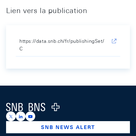
Lien vers la publication
https://data.snb.ch/fr/publishingSet/
C
Footer
Logo
https://x.com/snb_bns
https://ch.linkedin.com/company/swiss-national-ba
https://www.youtube.com/@swissnationalbank
SNB NEWS ALERT