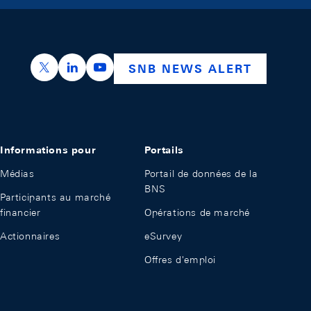
https://x.com/snb_bns
https://ch.linkedin.com/company/swiss-nation
https://www.youtube.com/@swissnation
SNB NEWS ALERT
Informations pour
Portails
Médias
Portail de données de la
BNS
Participants au marché
financier
Opérations de marché
Actionnaires
eSurvey
Offres d'emploi