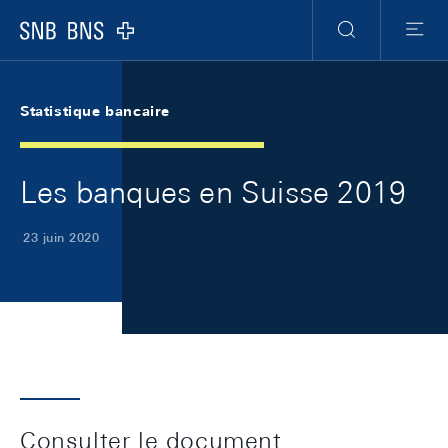
Skip Links Navigation
Header
Meta Navigation
Logo
Recherche
Menu
Statistique bancaire
Les banques en Suisse 2019
23 juin 2020
Consulter le document