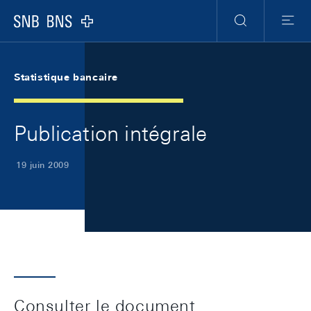
Skip Links Navigation
Header
Meta Navigation
Logo
Recherche
Menu
Statistique bancaire
Publication intégrale
19 juin 2009
Consulter le document