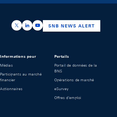
https://x.com/snb_bns
https://ch.linkedin.com/company/swiss-nation
https://www.youtube.com/@swissnation
SNB NEWS ALERT
Informations pour
Portails
Médias
Portail de données de la
BNS
Participants au marché
financier
Opérations de marché
Actionnaires
eSurvey
Offres d'emploi