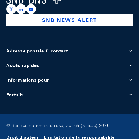
https://x.com/snb_bns
https://ch.linkedin.com/company/swiss-national-ba
https://www.youtube.com/@swissnationalbank
SNB NEWS ALERT
Adresse postale & contact
Accès rapides
Informations pour
Portails
© Banque nationale suisse, Zurich (Suisse) 2026
Droit d'auteur
Limitation de la responsabilité