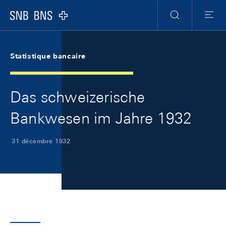
Skip Links Navigation
Header
Meta Navigation
Logo
Recherche
Menu
Statistique bancaire
Das schweizerische
Bankwesen im Jahre 1932
31 décembre 1932