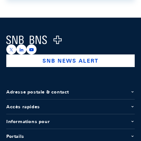
Footer
Logo
https://x.com/snb_bns
https://ch.linkedin.com/company/swiss-national-ba
https://www.youtube.com/@swissnationalbank
SNB NEWS ALERT
Adresse postale & contact
Accès rapides
Informations pour
Portails