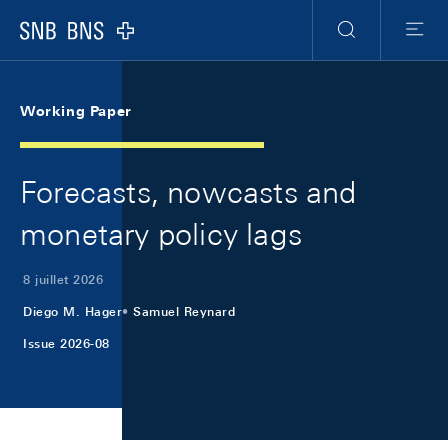
Skip Links Navigation
Header
Meta Navigation
Logo
Recherche
Menu
Working Paper
Forecasts, nowcasts and
monetary policy lags
8 juillet 2026
Diego M. Hager
Samuel Reynard
Issue 2026-08