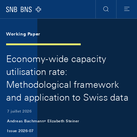
Skip Links Navigation
Header
Meta Navigation
Logo
Recherche
Menu
Working Paper
Economy-wide capacity
utilisation rate:
Methodological framework
and application to Swiss data
7 juillet 2026
Andreas Bachmann
Elizabeth Steiner
Issue 2026-07