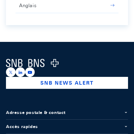
Anglais
Footer
Logo
https://x.com/snb_bns
https://ch.linkedin.com/company/swiss-national-ba
https://www.youtube.com/@swissnationalbank
SNB NEWS ALERT
Adresse postale & contact
Accès rapides