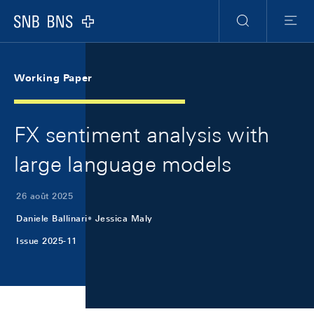
Skip Links Navigation
Header
Meta Navigation
Logo
Recherche
Menu
Working Paper
FX sentiment analysis with
large language models
26 août 2025
Daniele Ballinari
Jessica Maly
Issue 2025-11