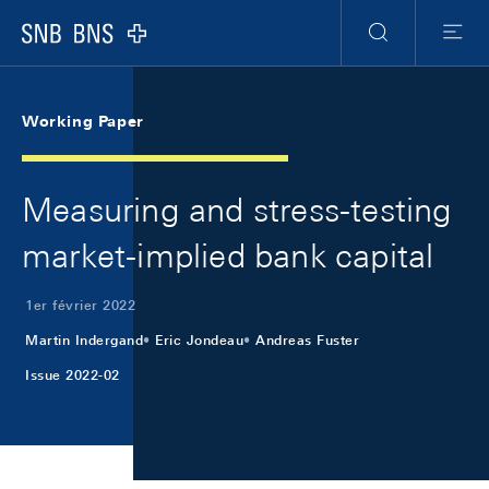
Skip Links Navigation
Header
Meta Navigation
Logo
Recherche
Menu
Working Paper
Measuring and stress-testing
market-implied bank capital
1er février 2022
Martin Indergand
Eric Jondeau
Andreas Fuster
Issue 2022-02