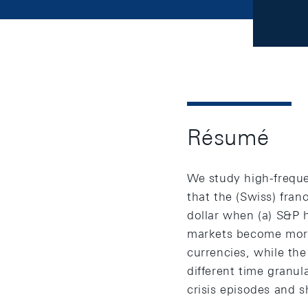
Résumé
We study high-frequ
that the (Swiss) fra
dollar when (a) S&P 
markets become more v
currencies, while the
different time granul
crisis episodes and 