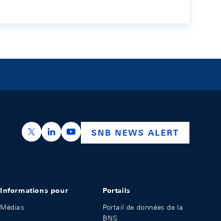
https://x.com/snb_bns
https://ch.linkedin.com/company/swiss-nation
https://www.youtube.com/@swissnation
SNB NEWS ALERT
Informations pour
Portails
Médias
Portail de données de la
BNS