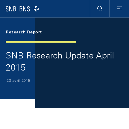
Skip Links Navigation
Header
Meta Navigation
Logo
Recherche
Menu
Research Report
SNB Research Update April
2015
23 avril 2015