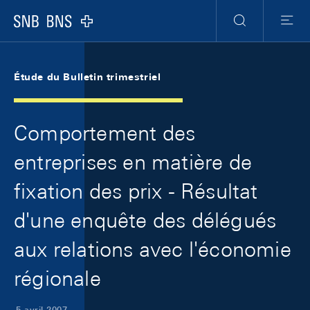
Skip Links Navigation
Header
Meta Navigation
Logo
Recherche
Menu
Étude du Bulletin trimestriel
Comportement des
entreprises en matière de
fixation des prix - Résultat
d'une enquête des délégués
aux relations avec l'économie
régionale
5 avril 2007