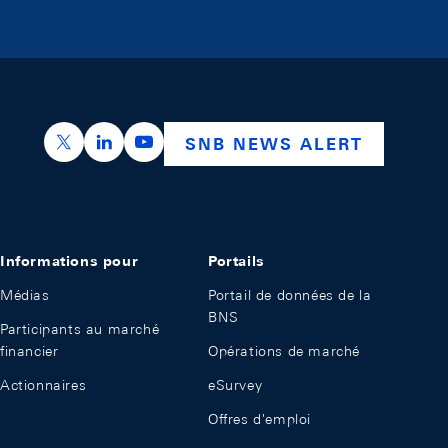
https://x.com/snb_bns
https://ch.linkedin.com/company/swiss-nation
https://www.youtube.com/@swissnation
SNB NEWS ALERT
Informations pour
Portails
Médias
Portail de données de la
BNS
Participants au marché
financier
Opérations de marché
Actionnaires
eSurvey
Offres d'emploi