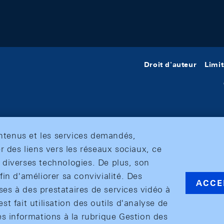
Droit d'auteur
Limit
ontenus et les services demandés,
r des liens vers les réseaux sociaux, ce
et diverses technologies. De plus, son
in d'améliorer sa convivialité. Des
ACCE
s à des prestataires de services vidéo à
est fait utilisation des outils d'analyse de
es informations à la rubrique Gestion des