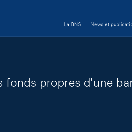
Main Navigation
La BNS
News et publicati
s fonds propres d'une b