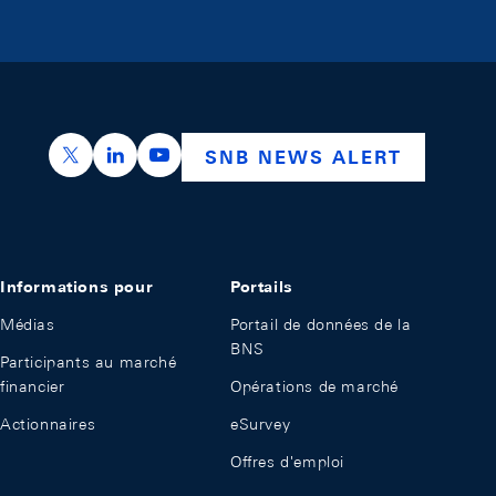
https://x.com/snb_bns
https://ch.linkedin.com/company/swiss-nation
https://www.youtube.com/@swissnation
SNB NEWS ALERT
Informations pour
Portails
Médias
Portail de données de la
BNS
Participants au marché
financier
Opérations de marché
Actionnaires
eSurvey
Offres d'emploi