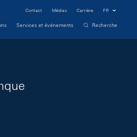
Meta Navigation
Contact
Médias
Carrière
FR
ons
Services et événements
Recherche
anque