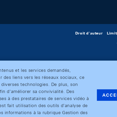
Droit d'auteur
Limit
ontenus et les services demandés,
r des liens vers les réseaux sociaux, ce
et diverses technologies. De plus, son
in d'améliorer sa convivialité. Des
ACCE
s à des prestataires de services vidéo à
est fait utilisation des outils d'analyse de
es informations à la rubrique Gestion des