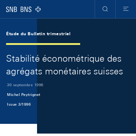
Skip Links Navigation
Header
Meta Navigation
Logo
Recherche
Menu
Étude du Bulletin trimestriel
Stabilité économétrique des
agrégats monétaires suisses
30 septembre 1996
Michel Peytrignet
Issue 3/1996